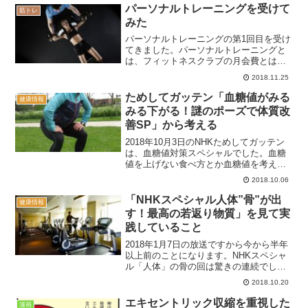
ても可動域が広がりますので、有効で
パーソナルトレーニングを受けて
筋トレ
す。
みた
パーソナルトレーニングの第1回目を受け
てきました。パーソナルトレーニングと
は、フィットネスクラブの月会費とは別
料金を支払って、トレーナーに個人レッ
2018.11.25
スンを受けることです。60分のレッスン
で6千円～8千円が相場のようですが、カ
ためしてガッテン「血糖値がみる
健康情報
リスマトレーナーとかになると1回何万円
みる下がる！謎のポーズで体質改
もしたりすることもあるようです。
善SP」から考える
2018年10月3日のNHKためしてガッテン
は、血糖値対策スペシャルでした。血糖
値を上げない食べ方とか血糖値を考えた
メニューとかの話と思いきや、筋トレの
2018.10.06
お話でした。
「NHKスペシャル人体”骨”が出
健康情報
す！最高の若返り物質」を見て実
践していること
2018年1月7日の放送ですから今から半年
以上前のことになります。NHKスペシャ
ル「人体」の骨の回は驚きの連続でし
た。33歳の自転車選手が軽い転倒で大腿
2018.10.20
骨を骨折するのですが、その自転車選手
の骨密度は８０代ほどに低下しているこ
エキセントリック収縮を重視した
漫画