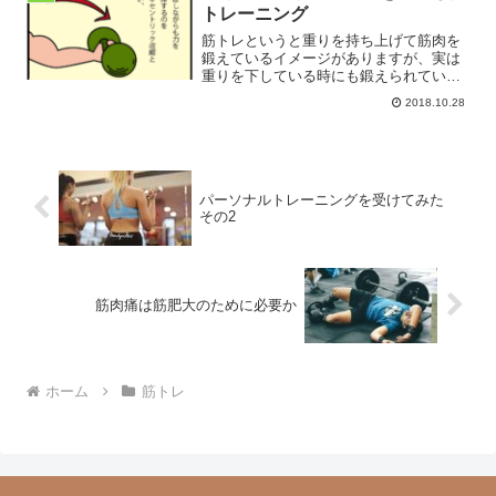
とが分かるところから番組は始まりま
トレーニング
す。２０代の運動選手が骨粗鬆症になっ
たのは何故か。大きな謎が提示されま
筋トレというと重りを持ち上げて筋肉を
す。
鍛えているイメージがありますが、実は
重りを下している時にも鍛えられている
のです。しかも、コンセントリック収縮
2018.10.28
よりエキセントリック収縮の方が筋肥大
に効果的らしいのです。
パーソナルトレーニングを受けてみた
その2
筋肉痛は筋肥大のために必要か
ホーム
筋トレ