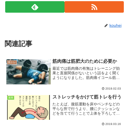
kouhei
関連記事
筋肉痛は筋肥大のために必要か
筋トレ
最近では筋肉痛の有無はトレーニング効
果と直接関係がないという話をよく聞く
ようになりました。筋肉痛イコール筋肥
大ではなく、筋肉痛を起こさなくても十
分な刺激が筋肉に与えられていれば、筋
2019.02.03
肉は大きくなるというのが昨今の常識の
ようです。
ストレッチをかけて筋トレを行う
漫画
たとえば、腹筋運動を床やベンチなどの
平らな所で行うより、腰にクッションな
どを当てて行うことで上体を下ろして行
く時に、腹筋を強く伸ばすことができま
す。この姿勢はエキセントリック収縮だ
2019.03.16
けではなく、コンセトリック収縮におい