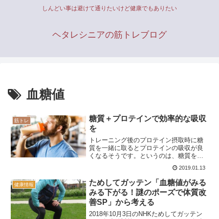
しんどい事は避けて通りたいけど健康でもありたい
ヘタレシニアの筋トレブログ
血糖値
糖質＋プロテインで効率的な吸収
筋トレ
を
トレーニング後のプロテイン摂取時に糖
質を一緒に取るとプロテインの吸収が良
くなるそうです。というのは、糖質を取
った時に膵臓から出されるインスリンと
2019.01.13
いうホルモンがタンパク質を体に取り込
む手助けをするかららしいのです。
ためしてガッテン「血糖値がみる
健康情報
みる下がる！謎のポーズで体質改
善SP」から考える
2018年10月3日のNHKためしてガッテン