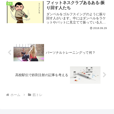
は、トレーニング時間の短縮が最重要課
フィットネスクラブあるある‐振
漫画
題かもしれません。
り回す人たち
ダンベルをゴルフスイングのように振り
回す人がいます。中にはダンベルをラケ
ットやバットに見立てて振っている人も
います。極めつけは、グルグルと肩を中
2018.09.29
心に腕を回す人間プロペラみたいな人
も、、、。
パーソナルトレーニングって何？
高校駅伝で鉄剤注射の記事を考える
ホーム
筋トレ