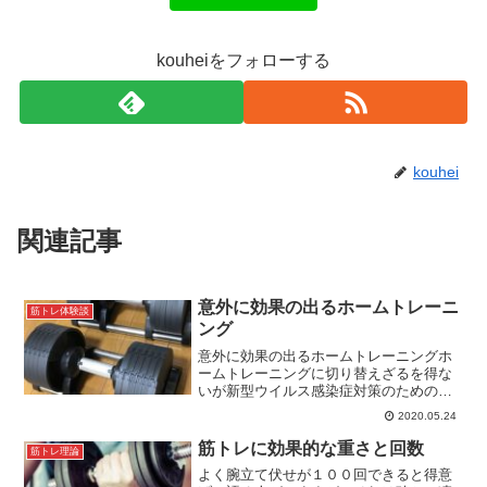
kouheiをフォローする
kouhei
関連記事
意外に効果の出るホームトレーニ
筋トレ体験談
ング
意外に効果の出るホームトレーニングホ
ームトレーニングに切り替えざるを得な
いが新型ウイルス感染症対策のためのス
ポーツクラブ休業で、ホームトレーニン
2020.05.24
グを余儀なくされることになりました。
ジムでマシンやフリーウエイトを使って
筋トレに効果的な重さと回数
筋トレ理論
ようやく効果が出てきてい...
よく腕立て伏せが１００回できると得意