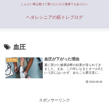
しんどい事は避けて通りたいけど健康でもありたい
ヘタレシニアの筋トレブログ
血圧
血圧が下がった理由
健康情報
夏に受けた健康診断の結果が送られてき
ました。まあ、この年になるとオールAと
いう訳にはいかず、あちこち要注意にな
っているのですが、今回の結果で目を見
張る項目がひとつありました。それが、
2018.09.09
血圧です。たまたまその日が低かっただ
けかもしれませんが、もしかしたら、血
圧を下げる原因があったのかもしれませ
ん。そこで、それを考えてみることにし
ました。
スポンサーリンク