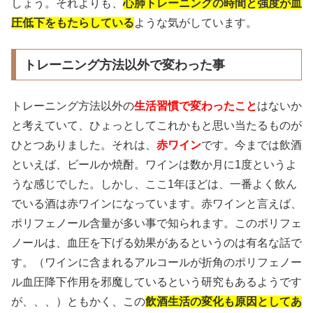
しょう。それよりも、
心肺トレーニングの時間と強度が血
圧低下をもたらしている
ような気がしています。
トレーニング方法以外で変わった事
トレーニング方法以外の
生活習慣で変わったこと
はないか
と考えていて、ひょっとしてこれかもと思い当たるものが
ひとつありました。それは、
赤ワイン
です。今までは飲酒
といえば、ビールか焼酎。ワインは数か月に1度というよ
うな感じでした。しかし、ここ1年ほどは、一番よく飲ん
でいる酒は赤ワインになっています。赤ワインと言えば、
ポリフェノール含量が多い事で知られます。このポリフェ
ノールは、血圧を下げる効果があるというのは有名な話で
す。（ワインに含まれるアルコールが折角のポリフェノー
ル血圧降下作用を邪魔しているという研究もあるようです
が、、、）ともかく、この
飲酒生活の変化も原因としてあ