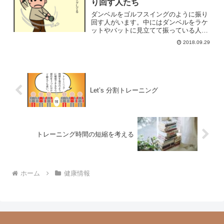
り回す人たち
フィットネスクラブあるあるかも知れま
ダンベルをゴルフスイングのように振り
せん。
回す人がいます。中にはダンベルをラケ
ットやバットに見立てて振っている人も
います。極めつけは、グルグルと肩を中
2018.09.29
心に腕を回す人間プロペラみたいな人
も、、、。
Let’s 分割トレーニング
トレーニング時間の短縮を考える
ホーム
健康情報