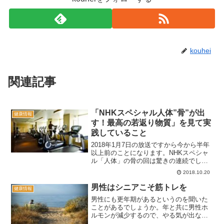
kouhei
関連記事
「NHKスペシャル人体”骨”が出
健康情報
す！最高の若返り物質」を見て実
践していること
2018年1月7日の放送ですから今から半年
以上前のことになります。NHKスペシャ
ル「人体」の骨の回は驚きの連続でし
た。33歳の自転車選手が軽い転倒で大腿
2018.10.20
骨を骨折するのですが、その自転車選手
の骨密度は８０代ほどに低下しているこ
男性はシニアこそ筋トレを
健康情報
とが分かるところから番組は始まりま
男性にも更年期があるというのを聞いた
す。２０代の運動選手が骨粗鬆症になっ
ことがあるでしょうか。年と共に男性ホ
たのは何故か。大きな謎が提示されま
ルモンが減少するので、やる気が出な
す。
い、疲れる、怠いなどの症状がみられる