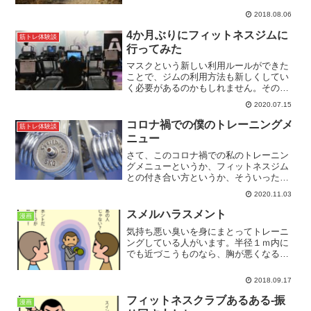
ことがあります。ひどい場合にはうつ状
2018.08.06
態に陥ることも。それを阻止するには、
筋トレが有効です。
4か月ぶりにフィットネスジムに
筋トレ体験談
行ってみた
マスクという新しい利用ルールができた
ことで、ジムの利用方法も新しくしてい
く必要があるのかもしれません。そのひ
とつとして、屋外や自宅などでの運動と
2020.07.15
ジムでの運動を組み合わせて行うことが
挙げられます。これまで、ジムに行った
コロナ禍での僕のトレーニングメ
筋トレ体験談
日は、折角入館したのだからと、いろい
ニュー
ろな筋トレ種目や心肺トレーニングなど
すべてその中で済ませていたのではない
さて、このコロナ禍での私のトレーニン
でしょうか。
グメニューというか、フィットネスジム
との付き合い方というか、そういったも
のもここに来て定着してきた感じがしま
2020.11.03
す。そこで、今日はコロナ禍での私のト
レーニングメニューをご紹介したいと思
スメルハラスメント
漫画
います。
気持ち悪い臭いを身にまとってトレーニ
ングしている人がいます。半径１ｍ内に
でも近づこうものなら、胸が悪くなるよ
うな悪臭が鼻を突きます。吐き気をもよ
おすような強烈な臭気です。おそらく、
2018.09.17
汗で半分色が変わったトレーニングウェ
アや首に巻いたタオルから発せられてい
フィットネスクラブあるある‐振
漫画
るのでしょう。こういう人がいるのは、