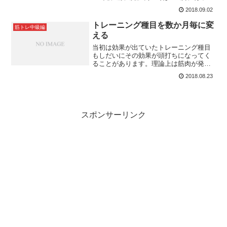
腹」というように分割していきます。鍛
2018.09.02
える部位が３つなら、ひとつの部位につ
いての種目数を増やすことができます
トレーニング種目を数か月毎に変
筋トレ中級編
し、トレーニング時間が長くなるという
える
こともありません。
当初は効果が出ていたトレーニング種目
もしだいにその効果が頭打ちになってく
ることがあります。理論上は筋肉が発達
してきて今までの重量では刺激が不足し
2018.08.23
てきても、さらに高重量を扱う事でさら
に筋肉を発達させることができるはずで
す。しかし、同じ種目を繰り返している
と、そうはならないことがあります。
スポンサーリンク