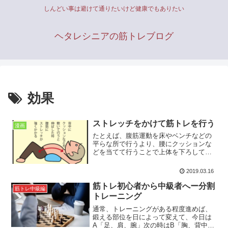
しんどい事は避けて通りたいけど健康でもありたい
ヘタレシニアの筋トレブログ
効果
ストレッチをかけて筋トレを行う
漫画
たとえば、腹筋運動を床やベンチなどの
平らな所で行うより、腰にクッションな
どを当てて行うことで上体を下ろして行
く時に、腹筋を強く伸ばすことができま
す。この姿勢はエキセントリック収縮だ
2019.03.16
けではなく、コンセトリック収縮におい
ても可動域が広がりますので、有効で
筋トレ初心者から中級者へー分割
筋トレ中級編
す。
トレーニング
通常、トレーニングがある程度進めば、
鍛える部位を日によって変えて、今日は
A「足、肩、腕」次の時はB「胸、背中、